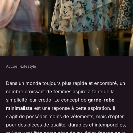
Accueil
›
Lifestyle
LIFESTYLE
Comment gérer une garde-
Dans un monde toujours plus rapide et encombré, un
nombre croissant de femmes aspire à faire de la
robe minimaliste lors de
simplicité leur credo. Le concept de
garde-robe
changements de saisons?
minimaliste
est une réponse à cette aspiration. Il
s’agit de posséder moins de vêtements, mais d’opter
Ambre
•
12 avril 2024
•
6 min de lecture
pour des pièces de qualité, durables et intemporelles,