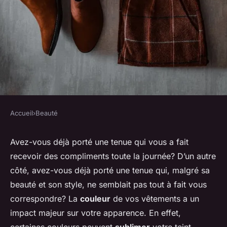
Accueil
›
Beauté
BEAUTÉ
Quelles couleurs de vêtements
Avez-vous déjà porté une tenue qui vous a fait
recevoir des compliments toute la journée? D’un autre
privilégier pour sublimer un
côté, avez-vous déjà porté une tenue qui, malgré sa
teint hâlé?
beauté et son style, ne semblait pas tout à fait vous
correspondre? La
couleur
de vos vêtements a un
Ambre
•
12 avril 2024
•
5 min de lecture
impact majeur sur votre apparence. En effet,