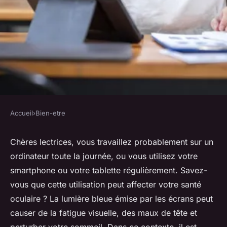
Accueil
›
Bien-etre
BIEN-ETRE
Quels sont les exercices de
Chères lectrices, vous travaillez probablement sur un
ordinateur toute la journée, ou vous utilisez votre
relaxation pour les yeux après
smartphone ou votre tablette régulièrement. Savez-
une longue exposition aux
vous que cette utilisation peut affecter votre santé
écrans?
oculaire ? La lumière bleue émise par les écrans peut
causer de la fatigue visuelle, des maux de tête et
Ambre
•
12 avril 2024
•
7 min de lecture