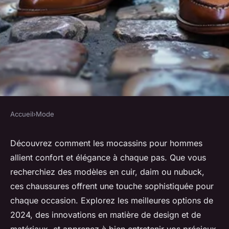
Accueil
›
Mode
MODE
Mocassins pour hommes :
Découvrez comment les mocassins pour hommes
allient confort et élégance à chaque pas. Que vous
confort et élégance à chaque
recherchiez des modèles en cuir, daim ou nubuck,
pas
ces chaussures offrent une touche sophistiquée pour
chaque occasion. Explorez les meilleures options de
Ambre
•
11 juillet 2024
•
3 min de lecture
2024, des innovations en matière de design et de